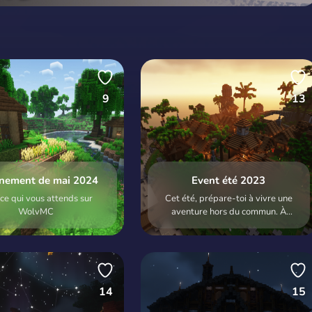
9
13
ènement de mai 2024
Event été 2023
 ce qui vous attends sur
Cet été, prépare-toi à vivre une
WolvMC
aventure hors du commun. À
l'abordage !
14
15