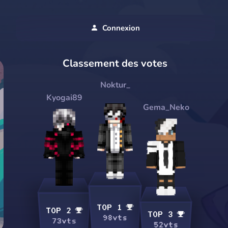
Connexion
Classement des votes
Noktur_
Kyogai89
Gema_Neko
TOP 1
TOP 2
TOP 3
98vts
73vts
52vts